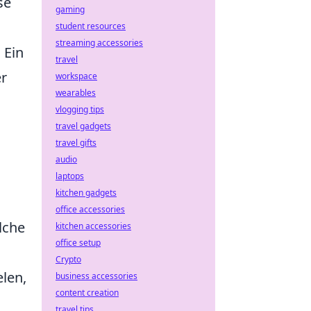
se
gaming
student resources
streaming accessories
 Ein
travel
er
workspace
wearables
vlogging tips
travel gadgets
travel gifts
audio
laptops
kitchen gadgets
office accessories
lche
kitchen accessories
office setup
Crypto
elen,
business accessories
content creation
travel tips