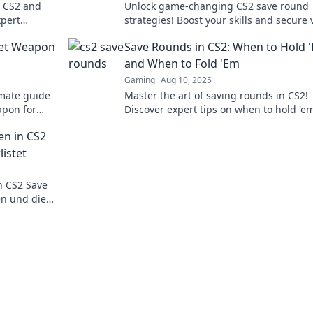
n CS2 and
Unlock game-changing CS2 save round
xpert
strategies! Boost your skills and secure 
ur gameplay
with our expert tips. Start winning today
ret Weapon
Save Rounds in CS2: When to Hold 
and When to Fold 'Em
Gaming
Aug 10, 2025
imate guide
Master the art of saving rounds in CS2!
apon for
Discover expert tips on when to hold 'e
when to fold 'em for victory in every mat
en in CS2
istet
n CS2 Save
en und die
 Tricks für