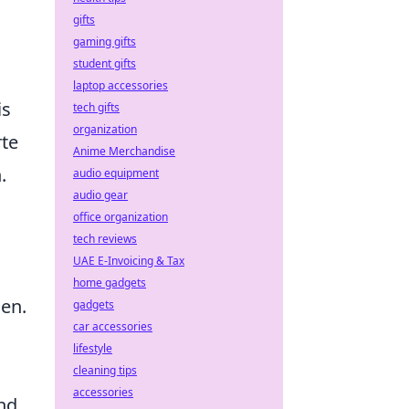
gifts
gaming gifts
student gifts
laptop accessories
is
tech gifts
organization
rte
Anime Merchandise
.
audio equipment
audio gear
office organization
tech reviews
UAE E-Invoicing & Tax
home gadgets
hen.
gadgets
car accessories
lifestyle
cleaning tips
accessories
nd