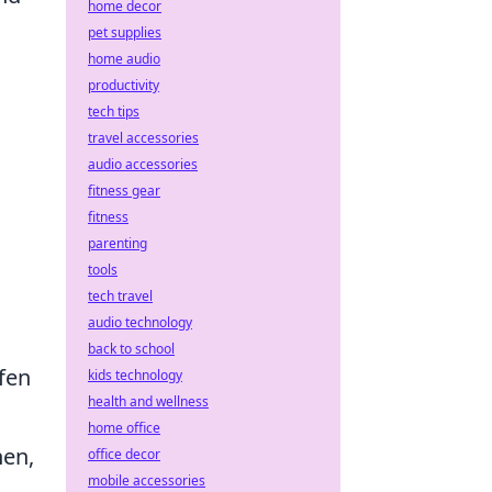
home decor
pet supplies
home audio
productivity
tech tips
travel accessories
audio accessories
fitness gear
fitness
parenting
tools
tech travel
audio technology
back to school
fen
kids technology
health and wellness
home office
hen,
office decor
mobile accessories