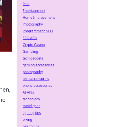
Pets
Entertainment
Home Improvement
Photography
Programmatic SEO
SEO APIs
Crypto Casino
Gambling
tech gadgets
gaming accessories
photography
tech accessories
phone accessories
nen,
AI APIs
ne
technology
travel gear
lighting tips
biking
health tips