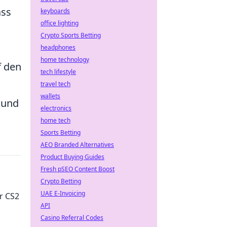
ass
keyboards
office lighting
Crypto Sports Betting
headphones
home technology
f den
tech lifestyle
travel tech
wallets
 und
electronics
home tech
Sports Betting
AEO Branded Alternatives
Product Buying Guides
Fresh pSEO Content Boost
Crypto Betting
UAE E-Invoicing
ur CS2
API
Casino Referral Codes