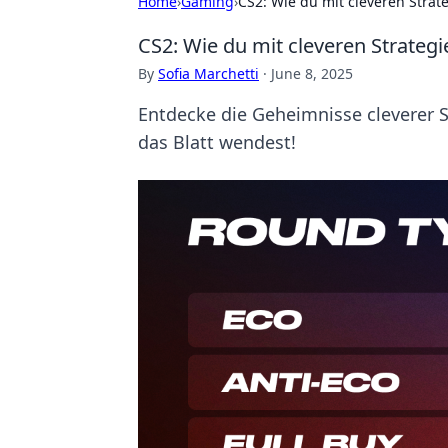
Home
›
Gaming
›
CS2: Wie du mit cleveren Strat
CS2: Wie du mit cleveren Strateg
By
Sofia Marchetti
·
June 8, 2025
Entdecke die Geheimnisse cleverer S
das Blatt wendest!