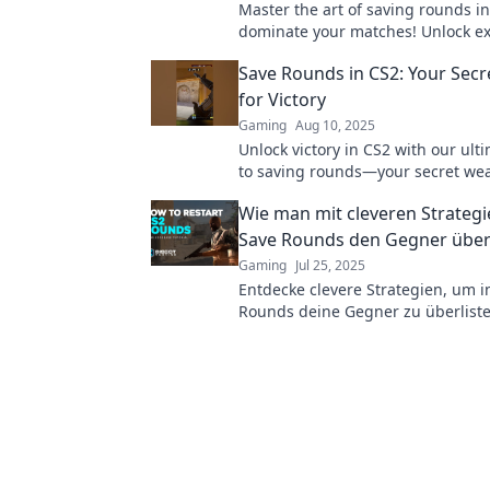
Master the art of saving rounds i
dominate your matches! Unlock e
strategies and tips to elevate yo
Save Rounds in CS2: Your Sec
today!
for Victory
Gaming
Aug 10, 2025
Unlock victory in CS2 with our ult
to saving rounds—your secret we
dominating the competition!
Wie man mit cleveren Strategi
Save Rounds den Gegner überl
Gaming
Jul 25, 2025
Entdecke clevere Strategien, um i
Rounds deine Gegner zu überlist
Oberhand zu gewinnen! Tipps und
den Erfolg.