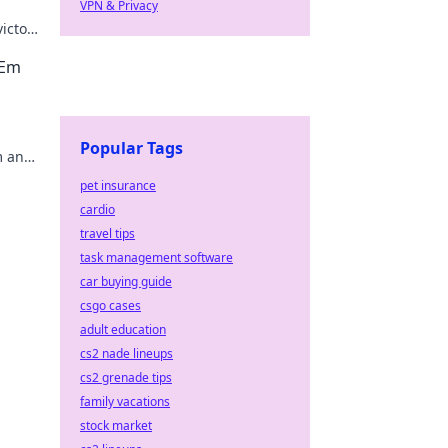
VPN & Privacy
victory
!
'Em
Popular Tags
m and
ch!
pet insurance
cardio
travel tips
task management software
car buying guide
csgo cases
adult education
cs2 nade lineups
cs2 grenade tips
family vacations
stock market