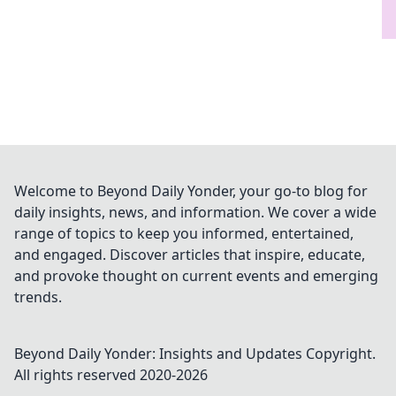
Welcome to Beyond Daily Yonder, your go-to blog for
daily insights, news, and information. We cover a wide
range of topics to keep you informed, entertained,
and engaged. Discover articles that inspire, educate,
and provoke thought on current events and emerging
trends.
Beyond Daily Yonder: Insights and Updates
Copyright.
All rights reserved 2020-
2026