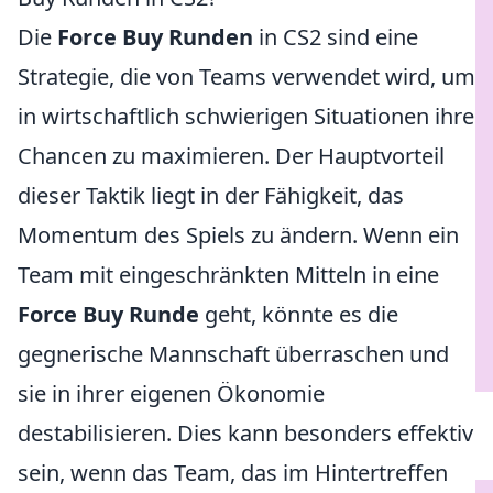
Die
Force Buy Runden
in CS2 sind eine
Strategie, die von Teams verwendet wird, um
in wirtschaftlich schwierigen Situationen ihre
Chancen zu maximieren. Der Hauptvorteil
dieser Taktik liegt in der Fähigkeit, das
Momentum des Spiels zu ändern. Wenn ein
Team mit eingeschränkten Mitteln in eine
Force Buy Runde
geht, könnte es die
gegnerische Mannschaft überraschen und
sie in ihrer eigenen Ökonomie
destabilisieren. Dies kann besonders effektiv
sein, wenn das Team, das im Hintertreffen