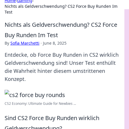
Home
›
Gaming
›
Nichts als Geldverschwendung? CS2 Force Buy Runden Im
Test
Nichts als Geldverschwendung? CS2 Force
Buy Runden Im Test
By
Sofia Marchetti
·
June 8, 2025
Entdecke, ob Force Buy Runden in CS2 wirklich
Geldverschwendung sind! Unser Test enthüllt
die Wahrheit hinter diesem umstrittenen
Konzept.
CS2 Economy: Ultimate Guide for Newbies ...
Sind CS2 Force Buy Runden wirklich
Geldverschwendung?