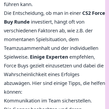
führen kann.
Die Entscheidung, ob man in einer
CS2 Force
Buy Runde
investiert, hängt oft von
verschiedenen Faktoren ab, wie z.B. der
momentanen Spielsituation, dem
Teamzusammenhalt und der individuellen
Spielweise.
Einige Experten
empfehlen,
Force Buys gezielt einzusetzen und dabei die
Wahrscheinlichkeit eines Erfolges
abzuwägen. Hier sind einige Tipps, die helfen
können:
Kommunikation im Team sicherstellen.