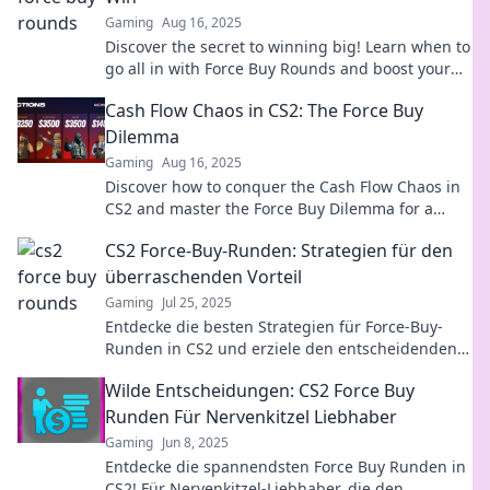
Gaming
Aug 16, 2025
Discover the secret to winning big! Learn when to
go all in with Force Buy Rounds and boost your
gaming strategy today!
Cash Flow Chaos in CS2: The Force Buy
Dilemma
Gaming
Aug 16, 2025
Discover how to conquer the Cash Flow Chaos in
CS2 and master the Force Buy Dilemma for a
winning edge in your gameplay!
CS2 Force-Buy-Runden: Strategien für den
überraschenden Vorteil
Gaming
Jul 25, 2025
Entdecke die besten Strategien für Force-Buy-
Runden in CS2 und erziele den entscheidenden
Vorteil über deine Gegner!
Wilde Entscheidungen: CS2 Force Buy
Runden Für Nervenkitzel Liebhaber
Gaming
Jun 8, 2025
Entdecke die spannendsten Force Buy Runden in
CS2! Für Nervenkitzel-Liebhaber, die den