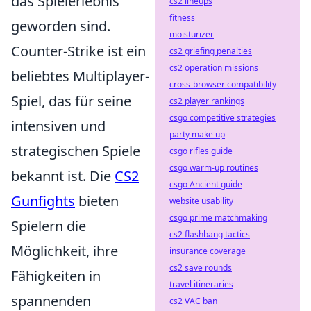
das Spielerlebnis
cs2 lineups
fitness
geworden sind.
moisturizer
Counter-Strike ist ein
cs2 griefing penalties
cs2 operation missions
beliebtes Multiplayer-
cross-browser compatibility
Spiel, das für seine
cs2 player rankings
csgo competitive strategies
intensiven und
party make up
strategischen Spiele
csgo rifles guide
csgo warm-up routines
bekannt ist. Die
CS2
csgo Ancient guide
Gunfights
bieten
website usability
csgo prime matchmaking
Spielern die
cs2 flashbang tactics
Möglichkeit, ihre
insurance coverage
cs2 save rounds
Fähigkeiten in
travel itineraries
spannenden
cs2 VAC ban