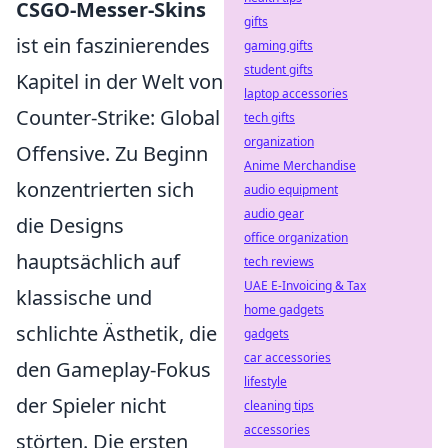
CSGO-Messer-Skins
gifts
ist ein faszinierendes
gaming gifts
student gifts
Kapitel in der Welt von
laptop accessories
Counter-Strike: Global
tech gifts
organization
Offensive. Zu Beginn
Anime Merchandise
konzentrierten sich
audio equipment
audio gear
die Designs
office organization
hauptsächlich auf
tech reviews
UAE E-Invoicing & Tax
klassische und
home gadgets
schlichte Ästhetik, die
gadgets
car accessories
den Gameplay-Fokus
lifestyle
der Spieler nicht
cleaning tips
accessories
störten. Die ersten