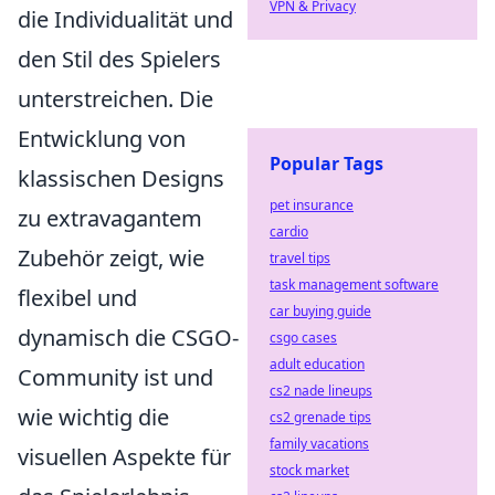
VPN & Privacy
die Individualität und
den Stil des Spielers
unterstreichen. Die
Entwicklung von
Popular Tags
klassischen Designs
pet insurance
zu extravagantem
cardio
Zubehör zeigt, wie
travel tips
task management software
flexibel und
car buying guide
dynamisch die CSGO-
csgo cases
adult education
Community ist und
cs2 nade lineups
wie wichtig die
cs2 grenade tips
family vacations
visuellen Aspekte für
stock market