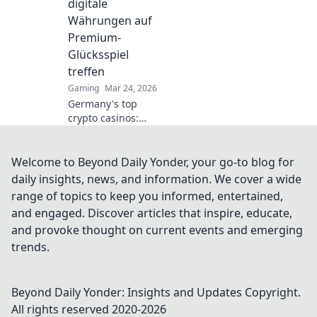
digitale
Währungen auf
Premium-
Glücksspiel
treffen
Gaming
Mar 24, 2026
Germany's top
crypto casinos:
Where digital
currencies meet
premium gaming.
Welcome to Beyond Daily Yonder, your go-to blog for
Your guide to
daily insights, news, and information. We cover a wide
secure, thrilling
range of topics to keep you informed, entertained,
online gambling.
and engaged. Discover articles that inspire, educate,
and provoke thought on current events and emerging
trends.
Beyond Daily Yonder: Insights and Updates
Copyright.
All rights reserved 2020-
2026