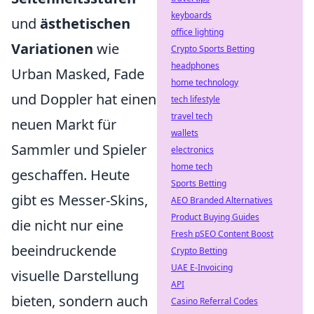
keyboards
und
ästhetischen
office lighting
Variationen
wie
Crypto Sports Betting
headphones
Urban Masked, Fade
home technology
und Doppler hat einen
tech lifestyle
travel tech
neuen Markt für
wallets
Sammler und Spieler
electronics
home tech
geschaffen. Heute
Sports Betting
gibt es Messer-Skins,
AEO Branded Alternatives
Product Buying Guides
die nicht nur eine
Fresh pSEO Content Boost
beeindruckende
Crypto Betting
UAE E-Invoicing
visuelle Darstellung
API
bieten, sondern auch
Casino Referral Codes