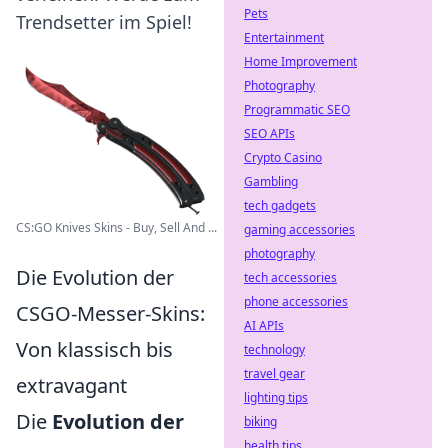
Pets
Trendsetter im Spiel!
Entertainment
Home Improvement
Photography
Programmatic SEO
SEO APIs
Crypto Casino
Gambling
tech gadgets
CS:GO Knives Skins - Buy, Sell And ...
gaming accessories
photography
Die Evolution der
tech accessories
phone accessories
CSGO-Messer-Skins:
AI APIs
Von klassisch bis
technology
travel gear
extravagant
lighting tips
Die
Evolution der
biking
health tips