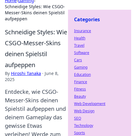
Home
›
Gaming
›
Schneidige Styles: Wie CSGO-
Messer-Skins deinen Spielstil
aufpeppen
Categories
Schneidige Styles: Wie
Insurance
Health
CSGO-Messer-Skins
Travel
deinen Spielstil
Software
Cars
aufpeppen
Gaming
By
Hiroshi Tanaka
·
June 8,
Education
2025
Finance
Fitness
Entdecke, wie CSGO-
Beauty
Messer-Skins deinen
Web Development
Spielstil aufpeppen und
Web Design
deinem Gameplay das
SEO
gewisse Etwas
Technology
Sports
verleihen! Werde zum