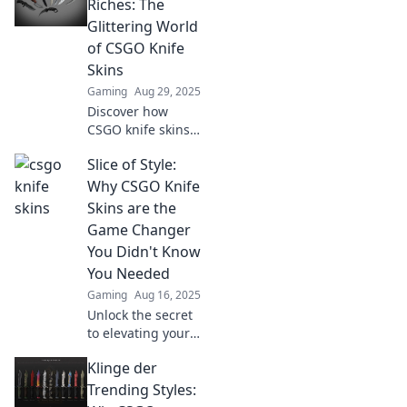
Riches: The
Glittering World
of CSGO Knife
Skins
Gaming
Aug 29, 2025
Discover how
CSGO knife skins
transform players
Slice of Style:
from rags to riches
in this dazzling
Why CSGO Knife
world of gaming.
Skins are the
Uncover secrets to
Game Changer
making big profits!
You Didn't Know
You Needed
Gaming
Aug 16, 2025
Unlock the secret
to elevating your
CSGO game!
Klinge der
Discover why knife
skins are the
Trending Styles:
ultimate style