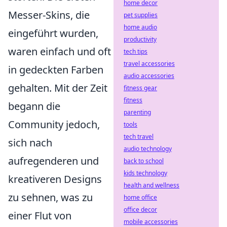
home decor
Messer-Skins, die
pet supplies
home audio
eingeführt wurden,
productivity
waren einfach und oft
tech tips
travel accessories
in gedeckten Farben
audio accessories
gehalten. Mit der Zeit
fitness gear
fitness
begann die
parenting
Community jedoch,
tools
tech travel
sich nach
audio technology
aufregenderen und
back to school
kids technology
kreativeren Designs
health and wellness
zu sehnen, was zu
home office
office decor
einer Flut von
mobile accessories