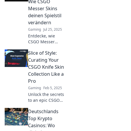
Wie CSGO
upgrade you never
Messer Skins
knew you needed.
deinen Spielstil
verändern
Gaming
Jul 25, 2025
Entdecke, wie
CSGO Messer
Skins deinen
Slice of Style:
Spielstil
revolutionieren
Curating Your
können. Verändere
CSGO Knife Skin
dein Spiel und
Collection Like a
zeige deinen
Pro
individuellen Style!
Gaming
Feb 5, 2025
Unlock the secrets
to an epic CSGO
knife skin
Deutschlands
collection! Level up
your style and
Top Krypto
expertise with our
Casinos: Wo
pro curation tips!